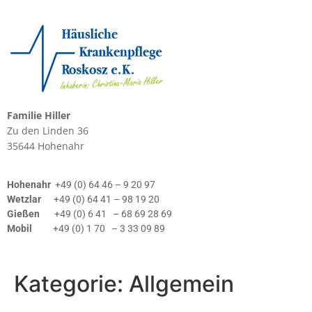
Zum
Inhalt
springen
Familie Hiller
Zu den Linden 36
35644 Hohenahr
Hohenahr
+49 (0) 64 46 – 9 20 97
Wetzlar
+49 (0) 64 41 – 98 19 20
Gießen
+49 (0) 6 41 – 68 69 28 69
Mobil
+49 (0) 1 70 – 3 33 09 89
Kategorie:
Allgemein